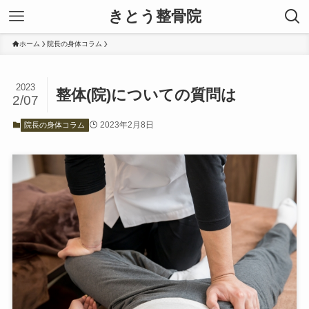
きとう整骨院
ホーム
院長の身体コラム
2023
整体(院)についての質問は
2/07
2023年2月8日
院長の身体コラム